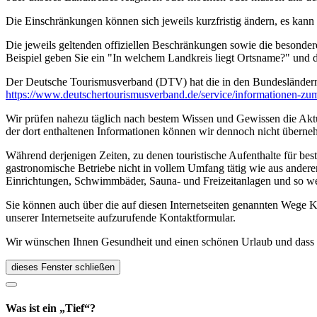
Die Einschränkungen können sich jeweils kurzfristig ändern, es kan
Die jeweils geltenden offiziellen Beschränkungen sowie die besonder
Beispiel geben Sie ein "In welchem Landkreis liegt Ortsname?" und
Der Deutsche Tourismusverband (DTV) hat die in den Bundesländer
https://www.deutscher­tourismusverband.de/­service/­informationen-z
Wir prüfen nahezu täglich nach bestem Wissen und Gewissen die Aktual
der dort enthaltenen Informationen können wir dennoch nicht überne
Während derjenigen Zeiten, zu denen touristische Aufenthalte für bes
gastronomische Betriebe nicht in vollem Umfang tätig wie aus andere
Einrichtungen, Schwimmbäder, Sauna- und Freizeitanlagen und so we
Sie können auch über die auf diesen Internetseiten genannten Wege K
unserer Internetseite aufzurufende Kontaktformular.
Wir wünschen Ihnen Gesundheit und einen schönen Urlaub und dass Si
dieses Fenster schließen
Was ist ein „Tief“?