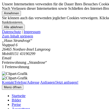
Unsere Internetseiten verwenden für die Dauer Ihres Besuches Cooki
Nach Verlassen dieser Internetseiten sowie Schließen des Internet-B
Annehmen
Sie können auch das verwenden jeglicher Cookies verweigern. Klicken
funktionieren.
Alle ablehnen
Datenschutz
|
Impressum
Zum Inhalt springen
„Haus Strandvogt“
Vogtpad 6
26465 Nordsee-Insel Langeoog
Mobil
0151 43190299
Email
Ferienwohnung „Strandrose“
1 Ferienwohnung
Kontakt
Telefon/Adresse
Anfragen!
Jetzt anfragen!
Menü öffnen
Startseite
Bilder
Preise
Ausstattung