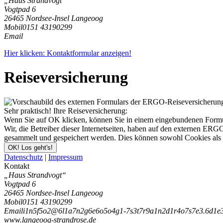
„Haus Strandvogt“
Vogtpad 6
26465 Nordsee-Insel Langeoog
Mobil
0151 43190299
Email
Hier klicken: Kontaktformular anzeigen!
Reiseversicherung
Sehr praktisch! Ihre Reiseversicherung:
Wenn Sie auf OK klicken, können Sie in einem eingebundenen Formul
Wir, die Betreiber dieser Internetseiten, haben auf den externen ER
gesammelt und gespeichert werden. Dies können sowohl Cookies als 
OK! Los geht's!
Datenschutz
|
Impressum
Kontakt
„Haus Strandvogt“
Vogtpad 6
26465 Nordsee-Insel Langeoog
Mobil
0151 43190299
Email
i
1
n
5
f
5
o
2
@
6
l
1
a
7
n
2
g
6
e
6
o
5
o
4
g
1
-
7
s
3
t
7
r
9
a
1
n
2
d
1
r
4
o
7
s
7
e
3
.
6
d
1
e
www.langeoog-strandrose.de