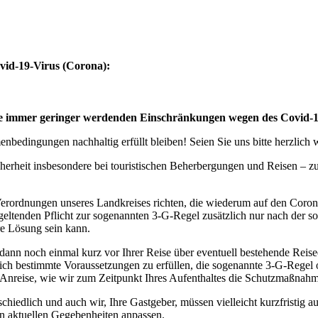
vid-19-Virus (Corona):
eise immer geringer werdenden Einschränkungen wegen des Covid-
bedingungen nachhaltig erfüllt bleiben! Seien Sie uns bitte herzlich
cherheit insbesondere bei touristischen Beherbergungen und Reisen – 
erordnungen unseres Landkreises richten, die wiederum auf den Coro
geltenden Pflicht zur sogenannten 3-G-Regel zusätzlich nur nach der s
ere Lösung sein kann.
 dann noch einmal kurz vor Ihrer Reise über eventuell bestehende Rei
tzlich bestimmte Voraussetzungen zu erfüllen, die sogenannte 3-G-Rege
rer Anreise, wie wir zum Zeitpunkt Ihres Aufenthaltes die Schutzmaßn
edlich und auch wir, Ihre Gastgeber, müssen vielleicht kurzfristig a
n aktuellen Gegebenheiten anpassen.