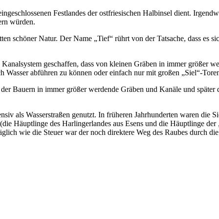
eingeschlossenen Festlandes der ostfriesischen Halbinsel dient. Irgend
ern würden.
ten schöner Natur. Der Name „Tief“ rührt von der Tatsache, dass es sic
analsystem geschaffen, dass von kleinen Gräben in immer größer werd
h Wasser abführen zu können oder einfach nur mit großen „Siel“-Tore
der Bauern in immer größer werdende Gräben und Kanäle und später dan
siv als Wasserstraßen genutzt. In früheren Jahrhunderten waren die S
 (die Häuptlinge des Harlingerlandes aus Esens und die Häuptlinge der
lich wie die Steuer war der noch direktere Weg des Raubes durch die 