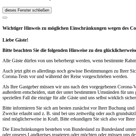
dieses Fenster schließen
Wichtiger Hinweis zu möglichen Ein­schränk­ungen wegen des Co
Liebe Gäste!
Bitte beachten Sie die folgenden Hinweise zu den glücklicherw
Alle Gäste dürfen von uns beherbergt werden, wenn bestimmte Rahmen
Auch jetzt gibt es allerdings noch gewisse Bestimmungen zu Ihrer Si
Corona-Tests vor und während der Reise vorgeschrieben werden.
Als Ihre Gastgeber müssen wir uns nach den vorgegebenen Corona-V
außerdem entscheiden, statt der unter bestimmten Umständen für uns 
speziellen Fall die einzige für alle Gäste und uns selbst wirklich sich
Bitte informieren Sie sich am besten zunächst vor Ihrer Buchung und
Zwecke erlaubt und z. B. sind bei uns zeitweilig oder auch grundsä
sind möglicherweise in Kraft. Bitte erkundigen Sie sich also vor Ih
Die Einschränkungen bestehen von Bundesland zu Bundesland unterschi
oder unseres Landkreises reagieren oder möchten oder müssen uns de