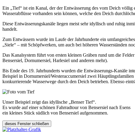
Ein „Tief“ ist ein Kanal, der der Entwässerung des vom Deich völlig 
Wasserabflüsse vorhanden sein können, welche den Deich durchlöch
Diese Entwässerungskanäle liegen meist sehr idyllisch und ruhig inmit
handelt.
Zum Entwässern wurde im Laufe der Jahrhunderte ein umfangreiches K
„Siele“ – mit Schöpfwerken, um auch bei höheren Wasserständen noc
Das Kanalsystem führt von ersten kleinen Gräben rund um die Felder 
Bensersiel, Dornumersiel, Harlesiel und anderen mehr).
Bis Ende des 19. Jahrhunderts wurden die Entwässerungs-Kanäle inten
Beispiel in Dornumersiel/Westeraccumersiel zwei Häuptlingsfamilien
konkurrierende Wasserwege durch den Deich betrieben. Ebenso einträg
Unser Beispiel zeigt das idyllische „Benser Tief“.
Es wurde auf einer schönen Fahrradtour von Bensersiel nach Esens
ein kleines Stück südlich von Bensersiel aufgenommen.
dieses Fenster schließen