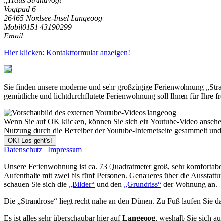
„Haus Strandvogt“
Vogtpad 6
26465 Nordsee-Insel Langeoog
Mobil
0151 43190299
Email
Hier klicken: Kontaktformular anzeigen!
Sie finden unsere moderne und sehr großzügige Ferienwohnung „Stran
gemütliche und lichtdurchflutete Ferienwohnung soll Ihnen für Ihre fre
Wenn Sie auf OK klicken, können Sie sich ein Youtube-Video ansehen. 
Nutzung durch die Betreiber der Youtube-Internetseite gesammelt un
OK! Los geht's!
Datenschutz
|
Impressum
Unsere Ferienwohnung ist ca. 73 Quadratmeter groß, sehr komfortabel 
Aufenthalte mit zwei bis fünf Personen. Genaueres über die Ausstat
schauen Sie sich die
„Bilder“
und den
„Grundriss“
der Wohnung an.
Die „Strandrose“ liegt recht nahe an den Dünen. Zu Fuß laufen Sie d
Es ist alles sehr überschaubar hier auf
Langeoog
, weshalb Sie sich a