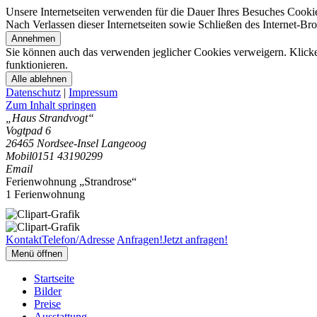
Unsere Internetseiten verwenden für die Dauer Ihres Besuches Cooki
Nach Verlassen dieser Internetseiten sowie Schließen des Internet-B
Annehmen
Sie können auch das verwenden jeglicher Cookies verweigern. Klicken
funktionieren.
Alle ablehnen
Datenschutz
|
Impressum
Zum Inhalt springen
„Haus Strandvogt“
Vogtpad 6
26465 Nordsee-Insel Langeoog
Mobil
0151 43190299
Email
Ferienwohnung „Strandrose“
1 Ferienwohnung
Kontakt
Telefon/Adresse
Anfragen!
Jetzt anfragen!
Menü öffnen
Startseite
Bilder
Preise
Ausstattung