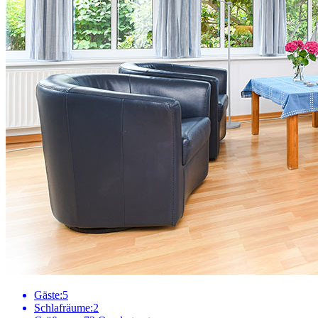
Gäste:
5
Schlafräume:
2