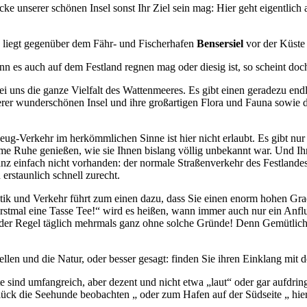
 unserer schönen Insel sonst Ihr Ziel sein mag: Hier geht eigentlich a
d liegt gegenüber dem Fähr- und Fischerhafen
Bensersiel
vor der Küste 
n es auch auf dem Festland regnen mag oder diesig ist, so scheint doc
ei uns die ganze Vielfalt des Wattenmeeres. Es gibt einen geradezu end
serer wunderschönen Insel und ihre großartigen Flora und Fauna sowie 
zeug-Verkehr im herkömmlichen Sinne ist hier nicht erlaubt. Es gibt nur
e Ruhe genießen, wie sie Ihnen bislang völlig unbekannt war. Und Ihr
ganz einfach nicht vorhanden: der normale Straßenverkehr des Festlande
 erstaunlich schnell zurecht.
ktik und Verkehr führt zum einen dazu, dass Sie einen enorm hohen G
erstmal eine Tasse Tee!“ wird es heißen, wann immer auch nur ein Anflug
e in der Regel täglich mehrmals ganz ohne solche Gründe! Denn Gemütli
en und die Natur, oder besser gesagt: finden Sie ihren Einklang mit 
 sind umfangreich, aber dezent und nicht etwa „laut“ oder gar aufdring
lück die Seehunde beobachten „ oder zum Hafen auf der Südseite „ hier