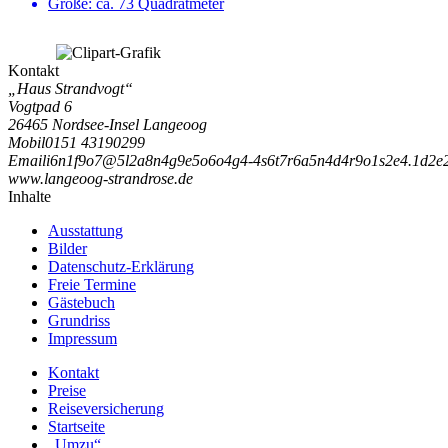
Größe:
ca. 73 Quadratmeter
Kontakt
„Haus Strandvogt“
Vogtpad 6
26465 Nordsee-Insel Langeoog
Mobil
0151 43190299
Email
i
6
n
1
f
9
o
7
@
5
l
2
a
8
n
4
g
9
e
5
o
6
o
4
g
4
-
4
s
6
t
7
r
6
a
5
n
4
d
4
r
9
o
1
s
2
e
4
.
1
d
2
e
www.langeoog-strandrose.de
Inhalte
Ausstattung
Bilder
Datenschutz-Erklärung
Freie Termine
Gästebuch
Grundriss
Impressum
Kontakt
Preise
Reiseversicherung
Startseite
„Umzu“