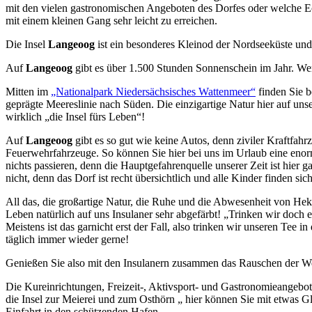
mit den vielen gastronomischen Angeboten des Dorfes oder welche Ecke
mit einem kleinen Gang sehr leicht zu erreichen.
Die Insel
Langeoog
ist ein besonderes Kleinod der Nordseeküste un
Auf
Langeoog
gibt es über 1.500 Stunden Sonnenschein im Jahr. Wen
Mitten im
„Nationalpark Niedersächsisches Wattenmeer“
finden Sie b
geprägte Meereslinie nach Süden. Die einzigartige Natur hier auf un
wirklich „die Insel fürs Leben“!
Auf
Langeoog
gibt es so gut wie keine Autos, denn ziviler Kraftfahr
Feuerwehrfahrzeuge. So können Sie hier bei uns im Urlaub eine enorm
nichts passieren, denn die Hauptgefahrenquelle unserer Zeit ist hier 
nicht, denn das Dorf ist recht übersichtlich und alle Kinder finden sich
All das, die großartige Natur, die Ruhe und die Abwesenheit von He
Leben natürlich auf uns Insulaner sehr abgefärbt! „Trinken wir doch 
Meistens ist das garnicht erst der Fall, also trinken wir unseren Te
täglich immer wieder gerne!
Genießen Sie also mit den Insulanern zusammen das Rauschen der Well
Die Kureinrichtungen, Freizeit-, Aktivsport- und Gastronomieangebote
die Insel zur Meierei und zum Osthörn „ hier können Sie mit etwas G
Einfahrt in den schützenden Hafen.